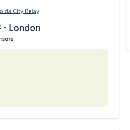
o da City Relay
²
•
London
ensore
e