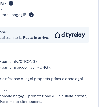
NG>
>
itare i bagagli?
ione?
aci tramite la
Posta in arrivo
.
>bambini</STRONG>
.
bambini piccoli</STRONG>
.
i
.
disinfezione di ogni proprietà prima e dopo ogni
forniti.
deposito bagagli, prenotazione di un autista privato,
tive e molto altro ancora.