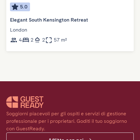
5.0
Elegant South Kensington Retreat
London
4
2
2
57 m²
Soggiorni piacevoli per gli ospiti e servizi di gestione 
professionale per i proprietari. Goditi il tuo soggiorno 
con GuestReady.