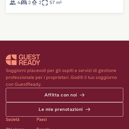
4
2
2
57 m²
Soggiorni piacevoli per gli ospiti e servizi di gestione 
professionale per i proprietari. Goditi il tuo soggiorno 
con GuestReady.
Affitta con noi
Le mie prenotazioni
Società
Paesi