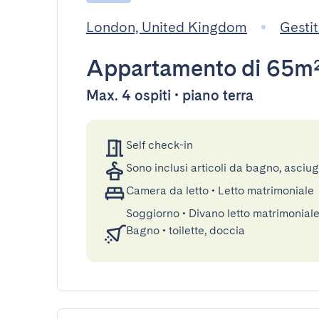
London, United Kingdom
Gesti
Appartamento
di 65m
Max. 4 ospiti • piano terra
Self check-in
Sono inclusi articoli da bagno, asciu
Camera da letto
•
Letto matrimoniale
Soggiorno
•
Divano letto matrimonial
Bagno
•
toilette, doccia