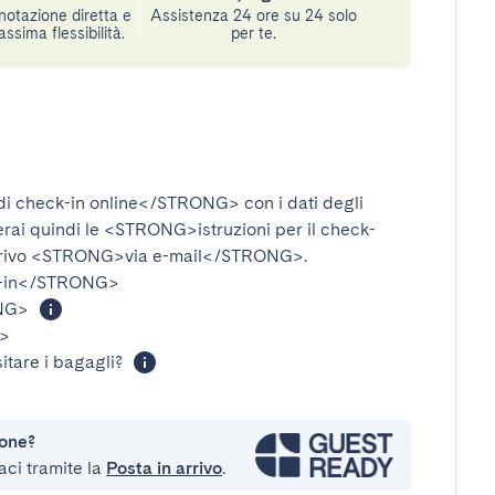
notazione diretta e
Assistenza 24 ore su 24 solo
assima flessibilità.
per te.
i check-in online</STRONG>
con i dati degli
verai quindi le
<STRONG>istruzioni per il check-
rivo
<STRONG>via e-mail</STRONG>
.
-in</STRONG>
NG>
>
itare i bagagli?
ione?
aci tramite la
Posta in arrivo
.