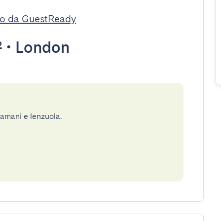
to da GuestReady
²
•
London
gamani e lenzuola.
e