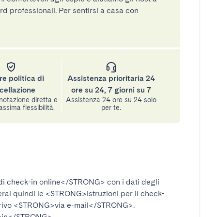
rd professionali. Per sentirsi a casa con
re politica di
Assistenza prioritaria 24
cellazione
ore su 24, 7 giorni su 7
notazione diretta e
Assistenza 24 ore su 24 solo
assima flessibilità.
per te.
i check-in online</STRONG>
con i dati degli
verai quindi le
<STRONG>istruzioni per il check-
rivo
<STRONG>via e-mail</STRONG>
.
-in</STRONG>