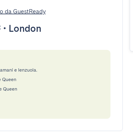
to da GuestReady
²
•
London
gamani e lenzuola.
le Queen
le Queen
e