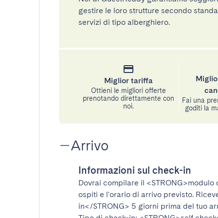
gestire le loro strutture secondo standa
servizi di tipo alberghiero.
Miglio
Miglior tariffa
can
Ottieni le migliori offerte
prenotando direttamente con
Fai una pre
noi.
goditi la m
Arrivo
Informazioni sul check-in
Dovrai compilare il
<STRONG>modulo d
ospiti e l'orario di arrivo previsto. Rice
in</STRONG>
5 giorni prima del tuo ar
Tipo di check-in:
<STRONG>self check