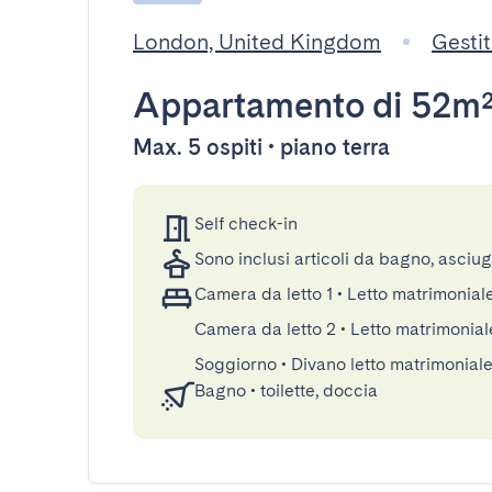
London, United Kingdom
Gesti
Appartamento
di 52m
Max. 5 ospiti • piano terra
Self check-in
Sono inclusi articoli da bagno, asciu
Camera da letto 1
•
Letto matrimonia
Camera da letto 2
•
Letto matrimonia
Soggiorno
•
Divano letto matrimonial
Bagno
•
toilette, doccia