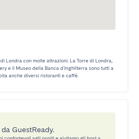
di Londra con molte attrazioni. La Torre di Londra, 
ry e il Museo della Banca d'Inghilterra sono tutti a 
ta anche diversi ristoranti e caffè.
a da GuestReady.
confortevoli agli ospiti e aiutiamo gli host a