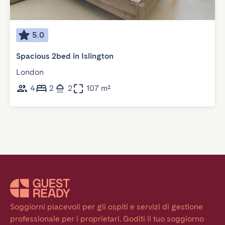
5.0
Spacious 2bed in Islington
London
4
2
2
107 m²
Soggiorni piacevoli per gli ospiti e servizi di gestione 
professionale per i proprietari. Goditi il tuo soggiorno 