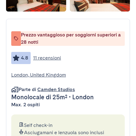
Prezzo vantaggioso per soggiorni superiori a
28 notti
4.8
11 recensioni
London, United Kingdom
Parte di
Camden Studios
Monolocale
di 25m²
•
London
Max. 2 ospiti
Self check-in
Asciugamani e lenzuola sono inclusi