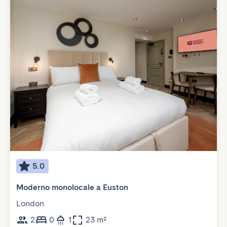
5.0
Moderno monolocale a Euston
London
2
0
1
23 m²