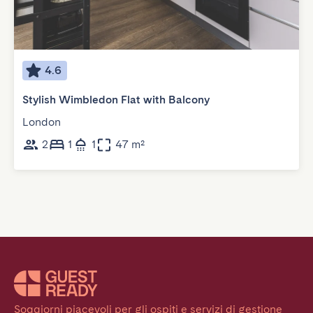
4.6
Stylish Wimbledon Flat with Balcony
London
2
1
1
47 m²
Soggiorni piacevoli per gli ospiti e servizi di gestione 