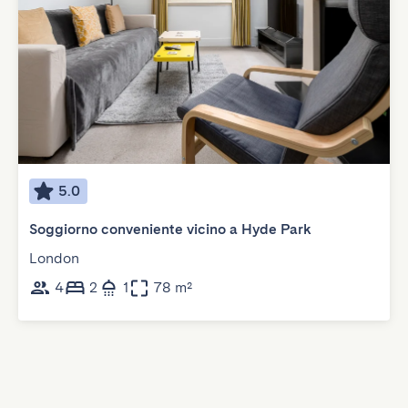
5.0
Soggiorno conveniente vicino a Hyde Park
London
4
2
1
78 m²