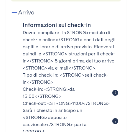
Arrivo
Informazioni sul check-in
Dovrai compilare il
<STRONG>modulo di
check-in online</STRONG>
con i dati degli
ospiti e l'orario di arrivo previsto. Riceverai
quindi le
<STRONG>istruzioni per il check-
in</STRONG>
5 giorni prima del tuo arrivo
<STRONG>via e-mail</STRONG>
.
Tipo di check-in:
<STRONG>self check-
in</STRONG>
Check-in:
<STRONG>da
15:00</STRONG>
Check-out:
<STRONG>11:00</STRONG>
Sarà richiesto in anticipo un
<STRONG>deposito
cauzionale</STRONG>
pari a
1.000,00 £.