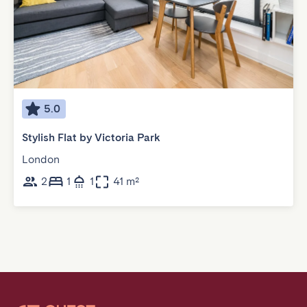
5.0
Stylish Flat by Victoria Park
London
2
1
1
41 m²