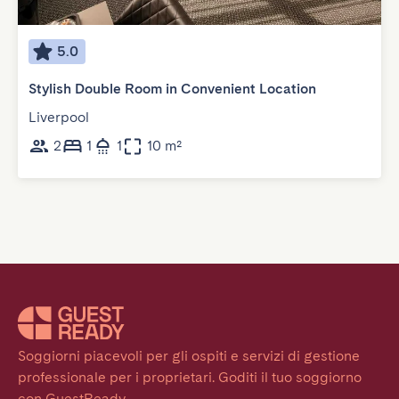
5.0
Stylish Double Room in Convenient Location
Liverpool
2
1
1
10 m²
Soggiorni piacevoli per gli ospiti e servizi di gestione 
professionale per i proprietari. Goditi il tuo soggiorno 
con GuestReady.