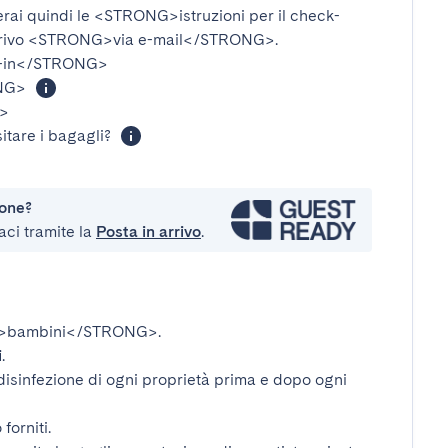
verai quindi le
<STRONG>istruzioni per il check-
rivo
<STRONG>via e-mail</STRONG>
.
-in</STRONG>
NG>
>
itare i bagagli?
ione?
aci tramite la
Posta in arrivo
.
>bambini</STRONG>
.
i
.
disinfezione di ogni proprietà prima e dopo ogni
forniti.