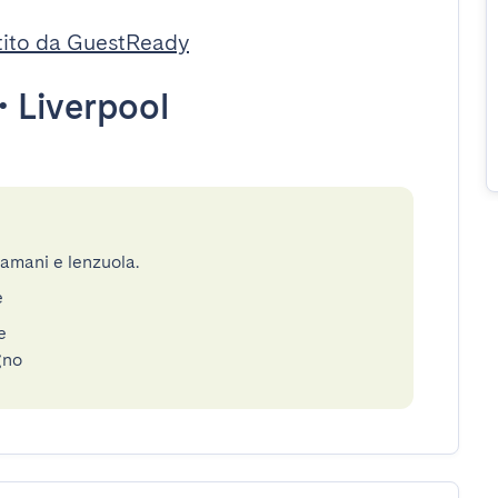
tito da GuestReady
•
Liverpool
gamani e lenzuola.
e
e
gno