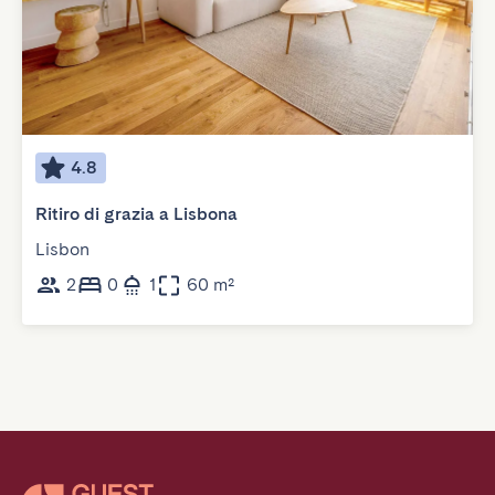
4.8
Ritiro di grazia a Lisbona
Lisbon
2
0
1
60 m²