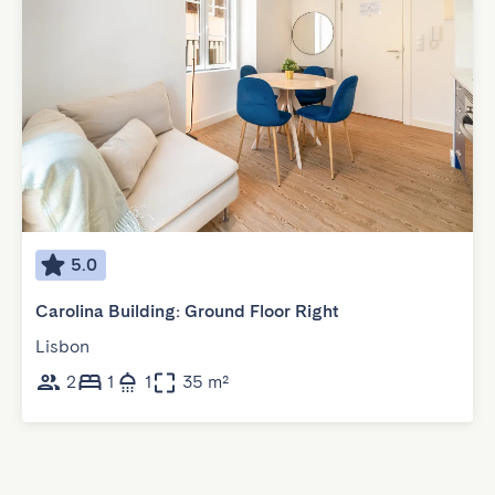
5.0
Carolina Building: Ground Floor Right
Lisbon
2
1
1
35 m²