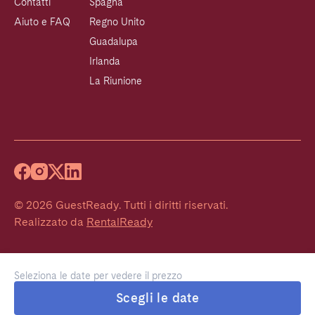
Contatti
Spagna
Aiuto e FAQ
Regno Unito
Guadalupa
Irlanda
La Riunione
©
2026
GuestReady
.
Tutti i diritti riservati.
Realizzato da
RentalReady
Seleziona le date per vedere il prezzo
Scegli le date