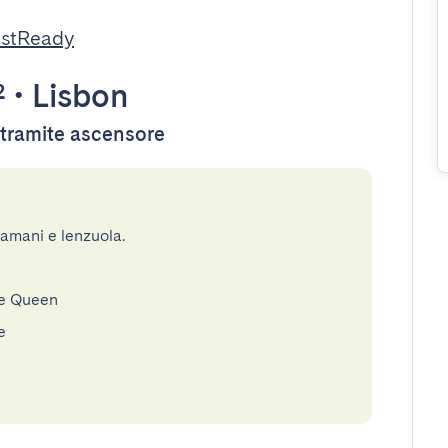
estReady
²
•
Lisbon
e tramite ascensore
gamani e lenzuola.
le Queen
e