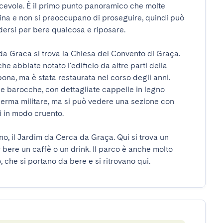
cevole. È il primo punto panoramico che molte 
ina e non si preoccupano di proseguire, quindi può 
ersi per bere qualcosa e riposare.

a Graca si trova la Chiesa del Convento di Graça. 
 abbiate notato l'edificio da altre parti della 
bona, ma è stata restaurata nel corso degli anni. 
he barocche, con dettagliate cappelle in legno 
serma militare, ma si può vedere una sezione con 
 in modo cruento.

no, il Jardim da Cerca da Graça. Qui si trova un 
ere un caffè o un drink. Il parco è anche molto 
, che si portano da bere e si ritrovano qui.