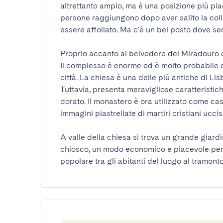
altrettanto ampio, ma è una posizione più pia
persone raggiungono dopo aver salito la coll
essere affollato. Ma c'è un bel posto dove sed
Proprio accanto al belvedere del Miradouro d
Il complesso è enorme ed è molto probabile che
città. La chiesa è una delle più antiche di Lis
Tuttavia, presenta meravigliose caratteristic
dorato. Il monastero è ora utilizzato come ca
immagini piastrellate di martiri cristiani uccisi
A valle della chiesa si trova un grande giardi
chiosco, un modo economico e piacevole per b
popolare tra gli abitanti del luogo al tramonto