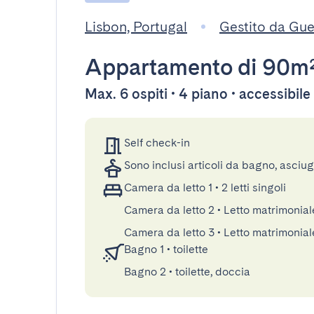
Lisbon, Portugal
Gestito da Gu
Appartamento
di 90m
Max. 6 ospiti • 4 piano • accessibil
Self check-in
Sono inclusi articoli da bagno, asciu
Camera da letto 1
•
2 letti singoli
Camera da letto 2
•
Letto matrimonia
Camera da letto 3
•
Letto matrimonial
Bagno 1
•
toilette
Bagno 2
•
toilette, doccia