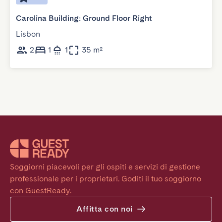
Carolina Building: Ground Floor Right
Lisbon
2
1
1
35 m²
Soggiorni piacevoli per gli ospiti e servizi di gestione 
professionale per i proprietari. Goditi il tuo soggiorno 
con GuestReady.
Affitta con noi