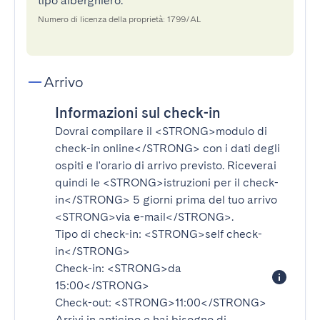
tipo alberghiero.
Numero di licenza della proprietà: 1799/AL
Arrivo
Informazioni sul check-in
Dovrai compilare il
<STRONG>modulo di
check-in online</STRONG>
con i dati degli
ospiti e l'orario di arrivo previsto. Riceverai
quindi le
<STRONG>istruzioni per il check-
in</STRONG>
5 giorni prima del tuo arrivo
<STRONG>via e-mail</STRONG>
.
Tipo di check-in:
<STRONG>self check-
in</STRONG>
Check-in:
<STRONG>da
15:00</STRONG>
Check-out:
<STRONG>11:00</STRONG>
Arrivi in anticipo e hai bisogno di