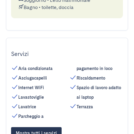
Soggiorno
•
Letto matrimoniale
Bagno
•
toilette, doccia
Servizi
Aria condizionata
pagamento in loco
Asciugacapelli
Riscaldamento
Internet WiFi
Spazio di lavoro adatto
Lavastoviglie
ai laptop
Lavatrice
Terrazza
Parcheggio a
Mostra tutti i servizi