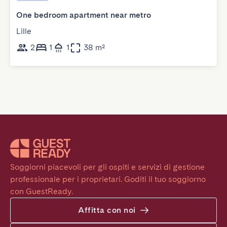
One bedroom apartment near metro
Lille
2
1
1
38 m²
Soggiorni piacevoli per gli ospiti e servizi di gestione 
professionale per i proprietari. Goditi il tuo soggiorno 
con GuestReady.
Affitta con noi