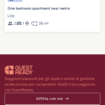
One bedroom apartment near metro
Lille
2
1
1
38 m²
Soggiorni piacevoli per gli ospiti e servizi di gestione 
professionale per i proprietari. Goditi il tuo soggiorno 
con GuestReady.
Affitta con noi