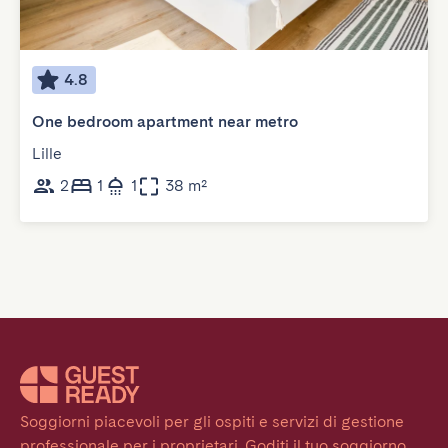
4.8
One bedroom apartment near metro
Lille
2
1
1
38 m²
Soggiorni piacevoli per gli ospiti e servizi di gestione 
professionale per i proprietari. Goditi il tuo soggiorno 