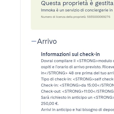
Questa proprietà è gestit
Immoka è un servizio di conciergerie i
Numero di licenza della proprietà: 5935000069276
Arrivo
Informazioni sul check-in
Dovrai compilare il
<STRONG>modulo d
ospiti e l'orario di arrivo previsto. Rice
in</STRONG>
48 ore prima del tuo arr
Tipo di check-in:
<STRONG>self check
Check-in:
<STRONG>da 15:00</STRO
Check-out:
<STRONG>11:00</STRONG
Sarà richiesto in anticipo un
<STRONG>d
250,00 €.
Arrivi in anticipo e hai bisogno di depos