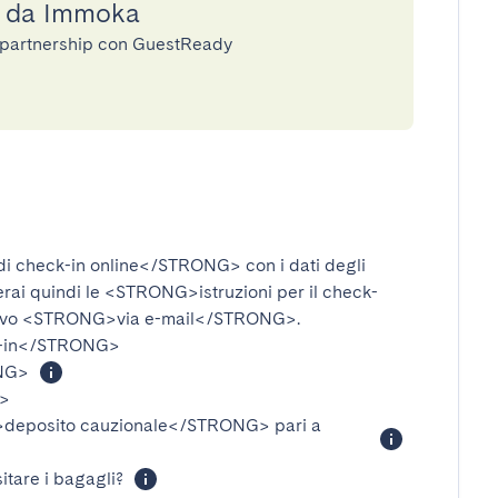
a da Immoka
n partnership con GuestReady
i check-in online</STRONG>
con i dati degli
verai quindi le
<STRONG>istruzioni per il check-
ivo
<STRONG>via e-mail</STRONG>
.
-in</STRONG>
NG>
>
eposito cauzionale</STRONG>
pari a
itare i bagagli?