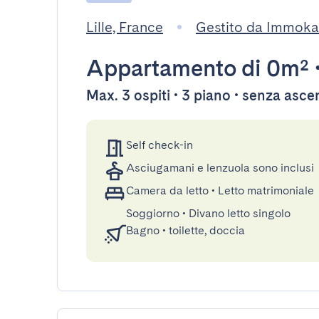
Lille, France
Gestito da Immoka
Appartamento
di 0m²
Max. 3 ospiti • 3 piano • senza asc
Self check-in
Asciugamani e lenzuola sono inclusi
Camera da letto
•
Letto matrimoniale
Soggiorno
•
Divano letto singolo
Bagno
•
toilette, doccia