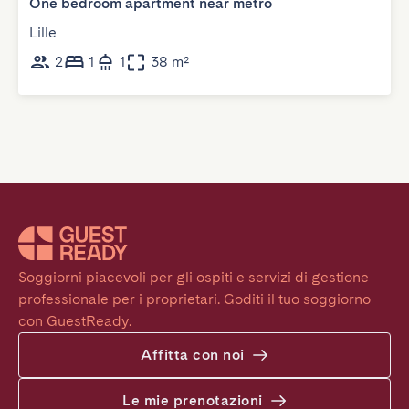
One bedroom apartment near metro
Lille
2
1
1
38 m²
Soggiorni piacevoli per gli ospiti e servizi di gestione 
professionale per i proprietari. Goditi il tuo soggiorno 
con GuestReady.
Affitta con noi
Le mie prenotazioni