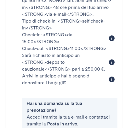
quindi le
<STRONG>istruzioni per il check-
in</STRONG>
48 ore prima del tuo arrivo
<STRONG>via e-mail</STRONG>
.
Tipo di check-in:
<STRONG>self check-
in</STRONG>
Check-in:
<STRONG>da
15:00</STRONG>
Check-out:
<STRONG>11:00</STRONG>
Sarà richiesto in anticipo un
<STRONG>deposito
cauzionale</STRONG>
pari a 250,00 €.
Arrivi in anticipo e hai bisogno di
depositare i bagagli?
Hai una domanda sulla tua
prenotazione?
Accedi tramite la tua e-mail e contattaci
tramite la
Posta in arrivo
.