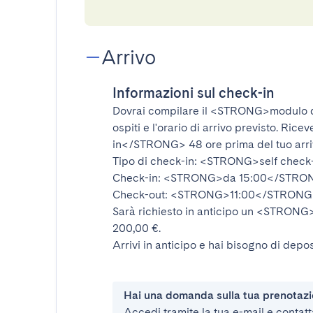
Arrivo
Informazioni sul check-in
Dovrai compilare il
<STRONG>modulo d
ospiti e l'orario di arrivo previsto. Rice
in</STRONG>
48 ore prima del tuo arr
Tipo di check-in:
<STRONG>self check
Check-in:
<STRONG>da 15:00</STRO
Check-out:
<STRONG>11:00</STRONG
Sarà richiesto in anticipo un
<STRONG>d
200,00 €.
Arrivi in anticipo e hai bisogno di depos
Hai una domanda sulla tua prenotaz
Accedi tramite la tua e-mail e contatt