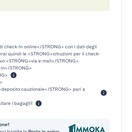
i check-in online</STRONG>
con i dati degli
verai quindi le
<STRONG>istruzioni per il check-
ivo
<STRONG>via e-mail</STRONG>
.
-in</STRONG>
NG>
>
eposito cauzionale</STRONG>
pari a
itare i bagagli?
ione?
aci tramite la
Posta in arrivo
.