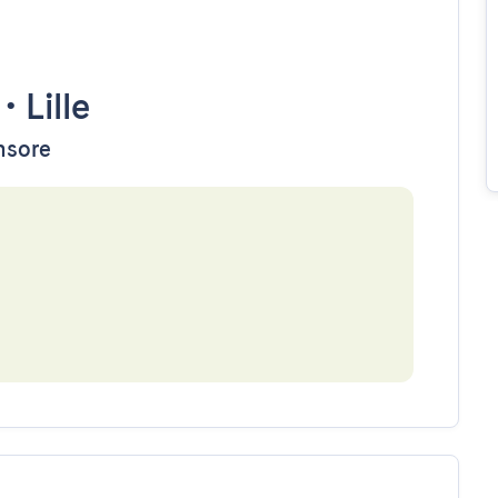
•
Lille
ensore