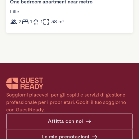
One bedroom apartment near metro
Lille
2
1
1
38 m²
Soggiorni piacevoli per gli ospiti e servizi di gestione 
professionale per i proprietari. Goditi il tuo soggiorno 
con GuestReady.
Affitta con noi
Le mie prenotazioni