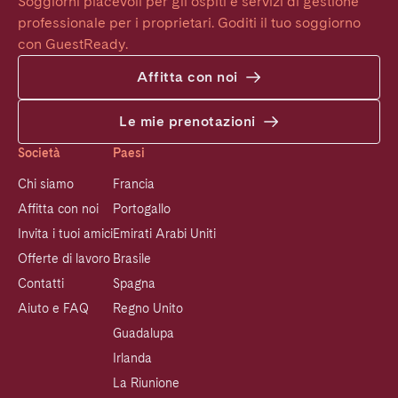
Soggiorni piacevoli per gli ospiti e servizi di gestione 
professionale per i proprietari. Goditi il tuo soggiorno 
con GuestReady.
Affitta con noi
Le mie prenotazioni
Società
Paesi
Chi siamo
Francia
Affitta con noi
Portogallo
Invita i tuoi amici
Emirati Arabi Uniti
Offerte di lavoro
Brasile
Contatti
Spagna
Aiuto e FAQ
Regno Unito
Guadalupa
Irlanda
La Riunione