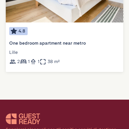
4.8
One bedroom apartment near metro
Lille
2
1
1
38 m²