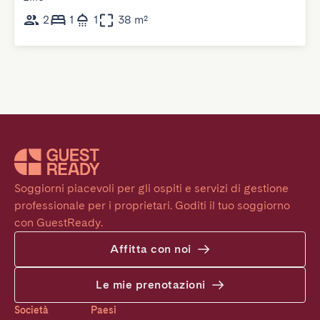
2
1
1
38 m²
Soggiorni piacevoli per gli ospiti e servizi di gestione 
professionale per i proprietari. Goditi il tuo soggiorno 
con GuestReady.
Affitta con noi
Le mie prenotazioni
Società
Paesi