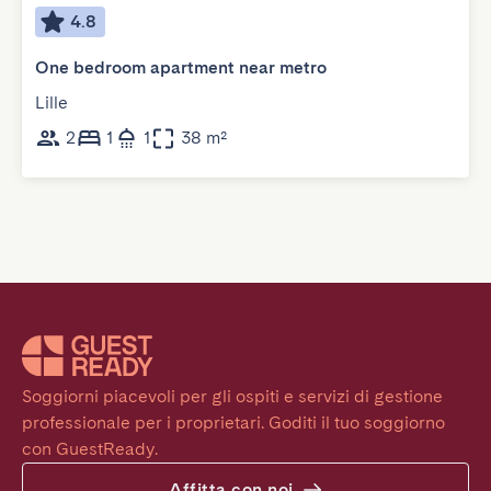
4.8
One bedroom apartment near metro
Lille
2
1
1
38 m²
Soggiorni piacevoli per gli ospiti e servizi di gestione 
professionale per i proprietari. Goditi il tuo soggiorno 
con GuestReady.
Affitta con noi