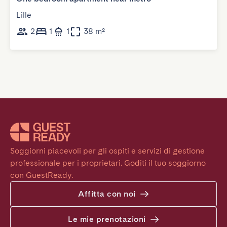
Lille
2
1
1
38 m²
Soggiorni piacevoli per gli ospiti e servizi di gestione 
professionale per i proprietari. Goditi il tuo soggiorno 
con GuestReady.
Affitta con noi
Le mie prenotazioni