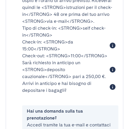
ospiti e l'orario di arrivo previsto. Riceverai
quindi le
<STRONG>istruzioni per il check-
in</STRONG>
48 ore prima del tuo arrivo
<STRONG>via e-mail</STRONG>
.
Tipo di check-in:
<STRONG>self check-
in</STRONG>
Check-in:
<STRONG>da
15:00</STRONG>
Check-out:
<STRONG>11:00</STRONG>
Sarà richiesto in anticipo un
<STRONG>deposito
cauzionale</STRONG>
pari a 250,00 €.
Arrivi in anticipo e hai bisogno di
depositare i bagagli?
Hai una domanda sulla tua
prenotazione?
Accedi tramite la tua e-mail e contattaci