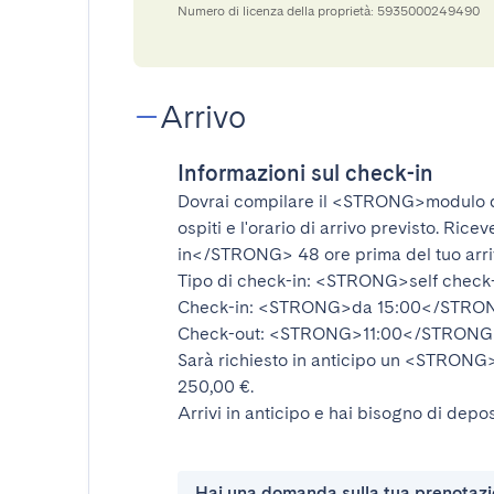
Numero di licenza della proprietà: 5935000249490
Arrivo
Informazioni sul check-in
Dovrai compilare il
<STRONG>modulo d
ospiti e l'orario di arrivo previsto. Rice
in</STRONG>
48 ore prima del tuo arr
Tipo di check-in:
<STRONG>self check
Check-in:
<STRONG>da 15:00</STRO
Check-out:
<STRONG>11:00</STRONG
Sarà richiesto in anticipo un
<STRONG>d
250,00 €.
Arrivi in anticipo e hai bisogno di depos
Hai una domanda sulla tua prenotaz