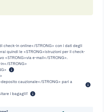
i check-in online</STRONG>
con i dati degli
verai quindi le
<STRONG>istruzioni per il check-
ivo
<STRONG>via e-mail</STRONG>
.
-in</STRONG>
NG>
>
eposito cauzionale</STRONG>
pari a
itare i bagagli?
ione?