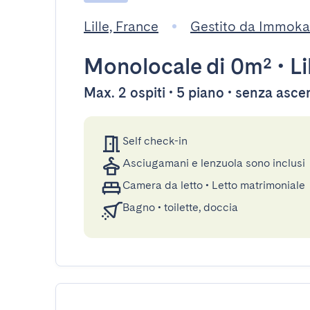
Lille, France
Gestito da Immoka
Monolocale
di 0m²
•
Li
Max. 2 ospiti • 5 piano • senza asc
Self check-in
Asciugamani e lenzuola sono inclusi
Camera da letto
•
Letto matrimoniale
Bagno
•
toilette, doccia