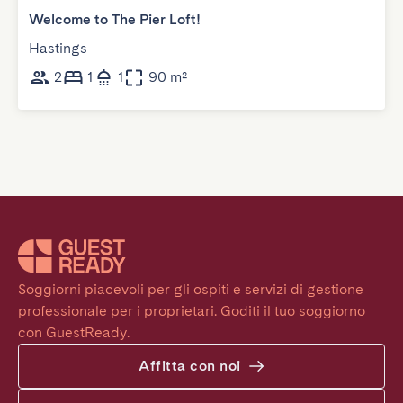
Welcome to The Pier Loft!
Hastings
2
1
1
90 m²
Soggiorni piacevoli per gli ospiti e servizi di gestione 
professionale per i proprietari. Goditi il tuo soggiorno 
con GuestReady.
Affitta con noi