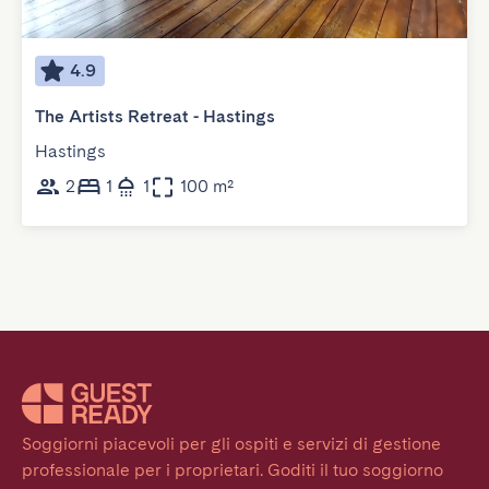
4.9
The Artists Retreat - Hastings
Hastings
2
1
1
100 m²
Soggiorni piacevoli per gli ospiti e servizi di gestione 
professionale per i proprietari. Goditi il tuo soggiorno 