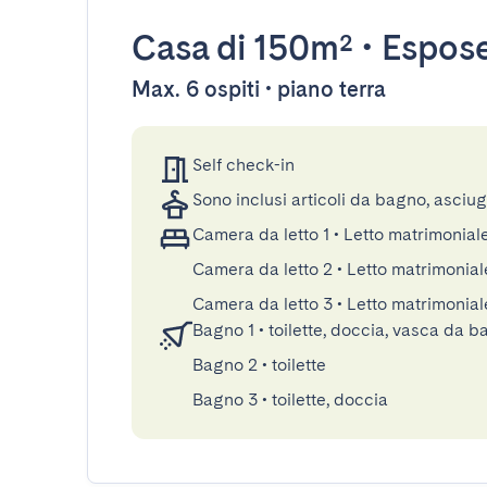
Casa
di 150m²
•
Espos
Max. 6 ospiti • piano terra
Self check-in
Sono inclusi articoli da bagno, asciu
Camera da letto 1
•
Letto matrimonial
Camera da letto 2
•
Letto matrimonial
Camera da letto 3
•
Letto matrimonial
Bagno 1
•
toilette, doccia, vasca da 
Bagno 2
•
toilette
Bagno 3
•
toilette, doccia