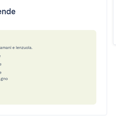
ende
gamani e lenzuola.
e
e
e
bagno