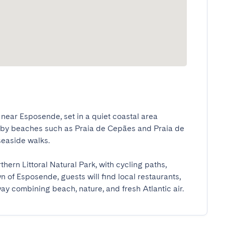
ear Esposende, set in a quiet coastal area 
rby beaches such as Praia de Cepães and Praia de 
aside walks.

hern Littoral Natural Park, with cycling paths, 
 of Esposende, guests will find local restaurants, 
way combining beach, nature, and fresh Atlantic air.