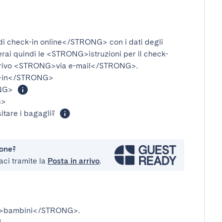
i check-in online</STRONG>
con i dati degli
verai quindi le
<STRONG>istruzioni per il check-
rivo
<STRONG>via e-mail</STRONG>
.
-in</STRONG>
NG>
G>
itare i bagagli?
ione?
aci tramite la
Posta in arrivo
.
>bambini</STRONG>
.