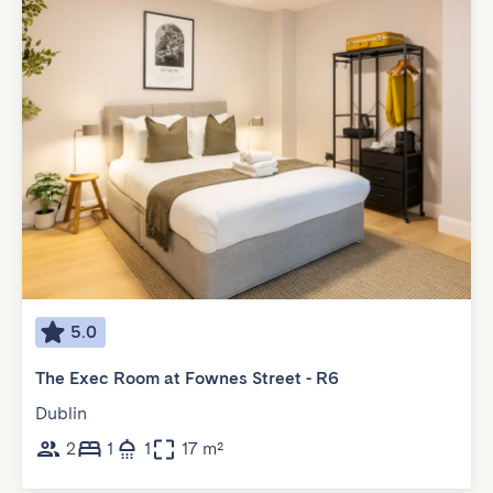
5.0
The Exec Room at Fownes Street - R6
Dublin
2
1
1
17 m²