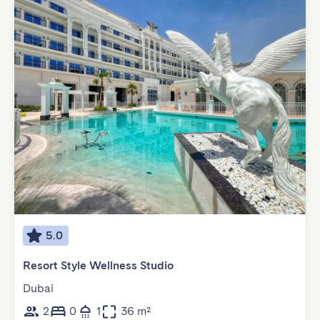
5.0
Resort Style Wellness Studio
Dubai
2
0
1
36 m²