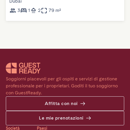
Dubai
3
1
2
79 m²
Soggiorni piacevoli per gli ospiti e servizi di gestione 
professionale per i proprietari. Goditi il tuo soggiorno 
con GuestReady.
Affitta con noi
Le mie prenotazioni
Società
Paesi