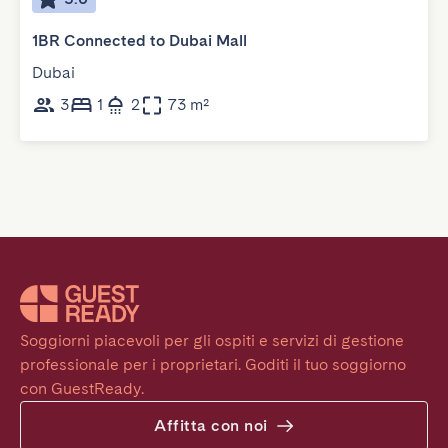
1BR Connected to Dubai Mall
Dubai
3
1
2
73 m²
Soggiorni piacevoli per gli ospiti e servizi di gestione 
professionale per i proprietari. Goditi il tuo soggiorno 
con GuestReady.
Affitta con noi