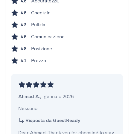
Accuratezza
4.6
Check-in
4.6
Pulizia
4.3
Comunicazione
4.6
Posizione
4.8
Prezzo
4.1
Ahmad A.
,
gennaio 2026
Nessuno
Risposta da GuestReady
Dear Ahmad, Thank you for choosing to stay