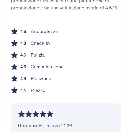
prenotazione) 131 volte su varie piattaforme di
prenotazione e ha una valutazione media di 4,6/5.
Accuratezza
4.6
Check-in
4.8
Pulizia
4.6
Comunicazione
4.6
Posizione
4.9
Prezzo
4.4
Шолпан Н.
,
marzo 2026