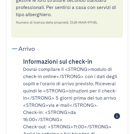
gestire le loro strutture secondo standard
professionali. Per sentirsi a casa con servizi di
tipo alberghiero.
Numero di licenza della proprietà: DUB-MAR-IPH8L
Arrivo
Informazioni sul check-in
Dovrai compilare il
<STRONG>modulo di
check-in online</STRONG>
con i dati degli
ospiti e l'orario di arrivo previsto. Riceverai
quindi le
<STRONG>istruzioni per il check-
in</STRONG>
5 giorni prima del tuo arrivo
<STRONG>via e-mail</STRONG>
.
Check-in:
<STRONG>da
16:00</STRONG>
Check-out:
<STRONG>11:00</STRONG>
Arrivi in anticipo e hai bisogno di