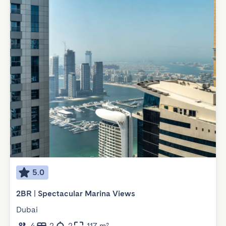
5.0
2BR | Spectacular Marina Views
Dubai
4
2
2
117 m²