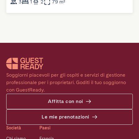
3
1
2
79 m²
Soggiorni piacevoli per gli ospiti e servizi di gestione 
professionale per i proprietari. Goditi il tuo soggiorno 
con GuestReady.
Affitta con noi
Le mie prenotazioni
Società
Paesi
Chi siamo
Francia