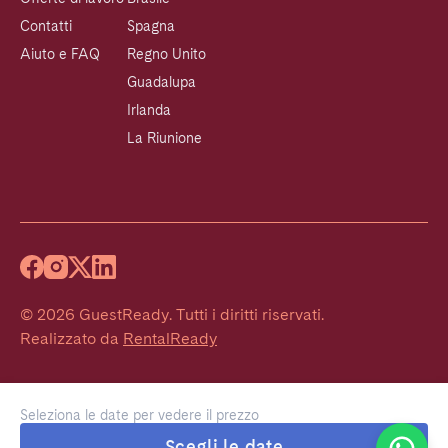
Contatti
Spagna
Aiuto e FAQ
Regno Unito
Guadalupa
Irlanda
La Riunione
©
2026
GuestReady
.
Tutti i diritti riservati.
Realizzato da
RentalReady
Seleziona le date per vedere il prezzo
Welcome!
Scegli le date