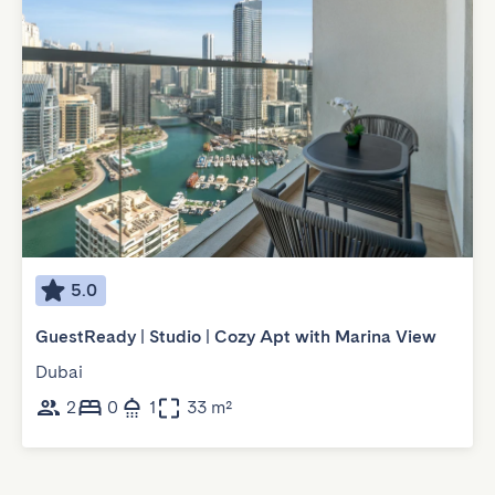
5.0
GuestReady | Studio | Cozy Apt with Marina View
Dubai
2
0
1
33 m²