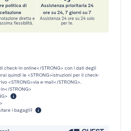
re politica di
Assistenza prioritaria 24
cellazione
ore su 24, 7 giorni su 7
notazione diretta e
Assistenza 24 ore su 24 solo
assima flessibilità.
per te.
i check-in online</STRONG>
con i dati degli
verai quindi le
<STRONG>istruzioni per il check-
rivo
<STRONG>via e-mail</STRONG>
.
-in</STRONG>
NG>
>
itare i bagagli?