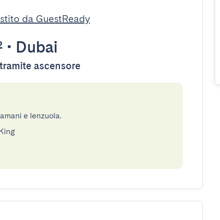
stito da GuestReady
²
•
Dubai
e tramite ascensore
gamani e lenzuola.
 King