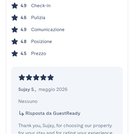
Check-in
4.9
Pulizia
4.6
Comunicazione
4.9
Posizione
4.8
Prezzo
4.5
Sujay S.
,
maggio 2026
Nessuno
Risposta da GuestReady
Thank you, Sujay, for choosing our property
for your stay and for rating your experience