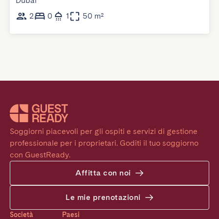
Dubai
2
0
1
50 m²
Soggiorni piacevoli per gli ospiti e servizi di gestione 
professionale per i proprietari. Goditi il tuo soggiorno 
con GuestReady.
Affitta con noi
Le mie prenotazioni
Società
Paesi