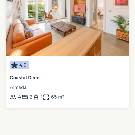
4.9
Coastal Deco
Almada
4
2
1
65 m²