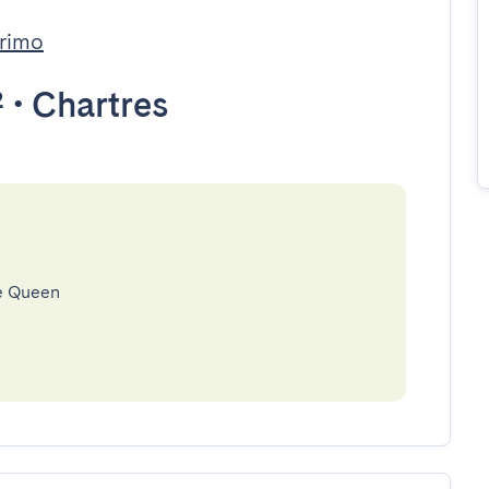
trimo
²
•
Chartres
le Queen