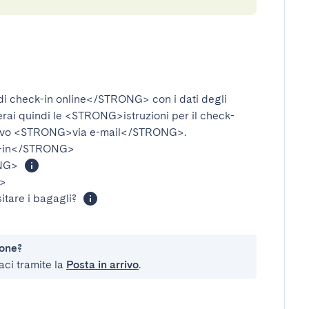
i check-in online</STRONG>
con i dati degli
verai quindi le
<STRONG>istruzioni per il check-
ivo
<STRONG>via e-mail</STRONG>
.
-in</STRONG>
NG>
>
itare i bagagli?
ione?
aci tramite la
Posta in arrivo
.