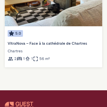
5.0
VitraNova – Face à la cathédrale de Chartres
Chartres
2
1
1
56 m²