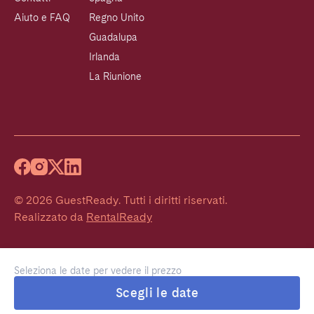
Aiuto e FAQ
Regno Unito
Guadalupa
Irlanda
La Riunione
©
2026
GuestReady
.
Tutti i diritti riservati.
Realizzato da
RentalReady
Seleziona le date per vedere il prezzo
Scegli le date