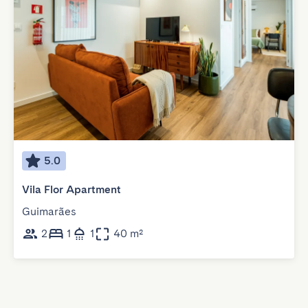
5.0
Vila Flor Apartment
Guimarães
2
1
1
40 m²