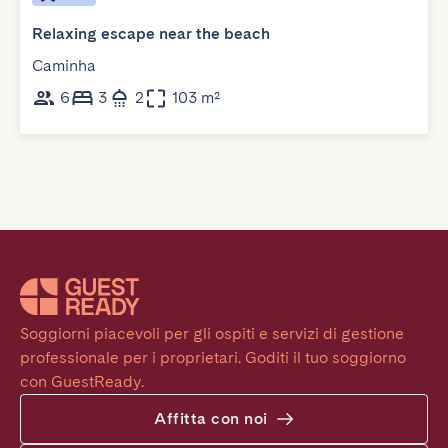
Relaxing escape near the beach
Caminha
6
3
2
103 m²
Soggiorni piacevoli per gli ospiti e servizi di gestione 
professionale per i proprietari. Goditi il tuo soggiorno 
con GuestReady.
Affitta con noi