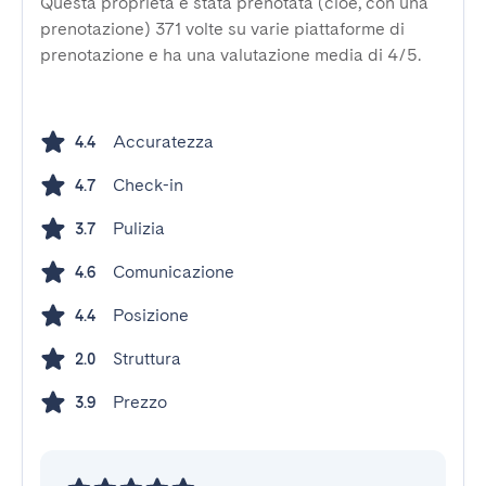
Questa proprietà è stata prenotata (cioè, con una
prenotazione) 371 volte su varie piattaforme di
prenotazione e ha una valutazione media di 4/5.
Accuratezza
4.4
Check-in
4.7
Pulizia
3.7
Comunicazione
4.6
Posizione
4.4
Struttura
2.0
Prezzo
3.9