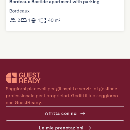
Bordeaux Bastide apartment with parking
Bordeaux
2
1
1
40 m²
Soggiorni piacevoli per gli ospiti e servizi di gestione 
professionale per i proprietari. Goditi il tuo soggiorno 
con GuestReady.
Affitta con noi
Le mie prenotazioni