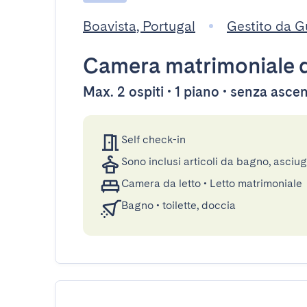
Boavista, Portugal
Gestito da 
Camera matrimoniale
d
Max. 2 ospiti • 1 piano • senza asce
Self check-in
Sono inclusi articoli da bagno, asciu
Camera da letto
•
Letto matrimoniale
Bagno
•
toilette, doccia