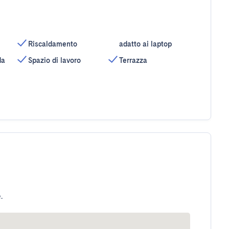
Riscaldamento
adatto ai laptop
da
Spazio di lavoro
Terrazza
.