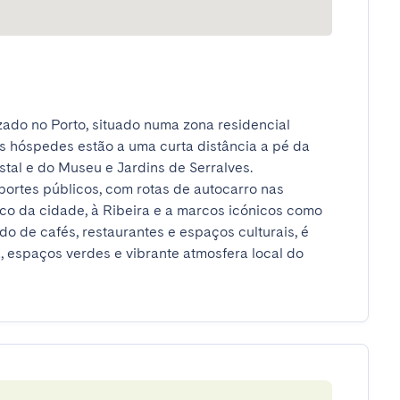
do no Porto, situado numa zona residencial 
s hóspedes estão a uma curta distância a pé da 
al e do Museu e Jardins de Serralves.

ortes públicos, com rotas de autocarro nas 
ico da cidade, à Ribeira e a marcos icónicos como 
do de cafés, restaurantes e espaços culturais, é 
, espaços verdes e vibrante atmosfera local do 