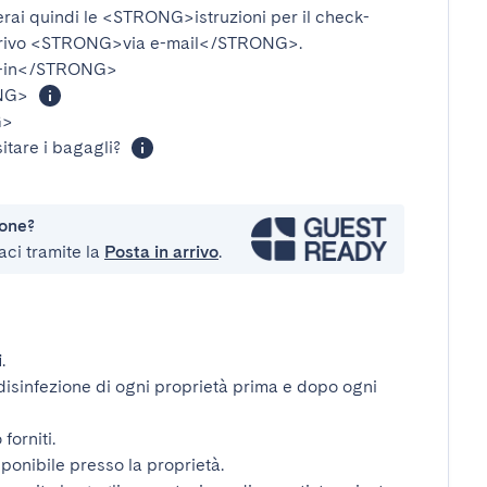
verai quindi le
<STRONG>istruzioni per il check-
rivo
<STRONG>via e-mail</STRONG>
.
-in</STRONG>
NG>
G>
itare i bagagli?
ione?
aci tramite la
Posta in arrivo
.
i
.
disinfezione di ogni proprietà prima e dopo ogni
forniti.
ponibile presso la proprietà.