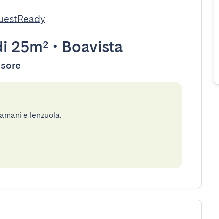
GuestReady
i 25m²
•
Boavista
nsore
gamani e lenzuola.